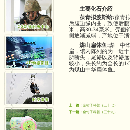
主要化石介绍
葆青拟波斯蛤
:
葆青
后腹边缘内曲，致使后腹
米，高30-34毫米。
侧逐渐减弱，产地位于浙
煤山扁体鱼
:
煤山中
扁，馆内陈列的为一近于
所断失，尾鳍以及背鳍远
较小，头长约为全长的
1
为煤山中华扁体鱼。
上一篇：
金钉子科普（三十七）
下一篇：
金钉子科普（三十九）