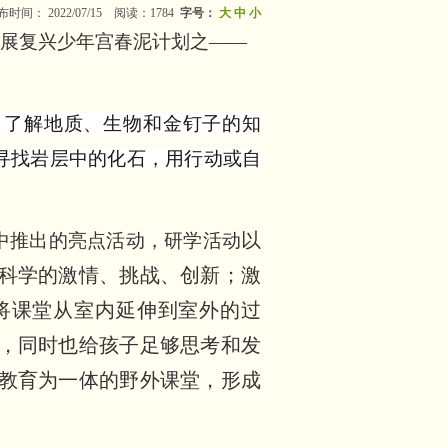
布时间： 2022/07/15 阅读：1784
字号：
大
中
小
区开展复兴少年宫春泥计划之——
，了解地质、生物和金钉子的知
寻找岩层中的化石，用行动或自
以
中推出的亮点活动，研学活动
科学的激情、挑战、创新；激
将课堂从室内延伸到室外的过
，同时也给
孩子足够思考和发
教育为一体的野外课堂，形成