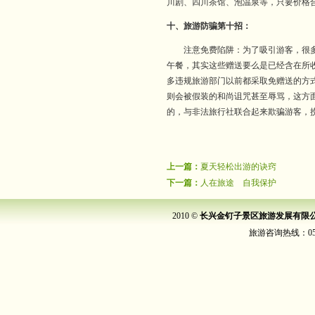
川剧、四川茶馆、泡温泉等，只要价格
十、旅游防骗第十招：
注意免费陷阱：为了吸引游客，很多非
午餐，其实这些赠送要么是已经含在所
多违规旅游部门以前都采取免赠送的方
则会被假装的和尚诅咒甚至辱骂，这方
的，与非法旅行社联合起来欺骗游客，
上一篇：
夏天轻松出游的诀窍
下一篇：
人在旅途 自我保护
2010 ©
长兴金钉子景区旅游发展有限
旅游咨询热线：0572-6