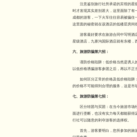
注意鉴别旅行社所承诺的宾馆的星
时才发现其实差别甚大，这里面除了有
成都的游客，一下火车往往容易被骗住
这里面的秘密就在该酒店的低楼层房间
游客最好要求在旅游合同中写明酒店的
星级酒店，九寨沟国际酒店就有东楼，
六、旅游防骗第六招：
谨防价格陷阱：低价格当然是诱人的，
以低价格诱骗游客参团之后，再以不正
如何区分正常的价格及低价格陷阱：多
的价格不可能得到合理的服务，这是市
七、旅游防骗第七招：
区分转团与买团：在当今旅游市场
面进行垄断，也没有实力每天都能获得
行社可以随意的剥夺游客的选择权。
首先，游客要明白，您所参加的旅游团